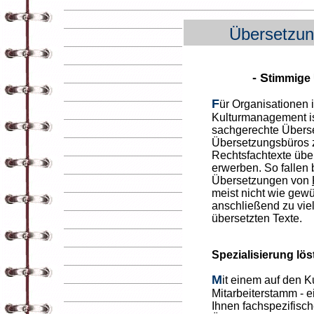
Übersetzun
- S
timmige 
F
ür Organisationen 
Kulturmanagement is
sachgerechte Überse
Übersetzungsbüros
Rechtsfachtexte übe
erwerben. So fallen 
Übersetzungen von
meist nicht wie gewü
anschließend zu viel
übersetzten Texte.
Spezialisierung lö
M
it einem auf den K
Mitarbeiterstamm - e
Ihnen fachspezifis