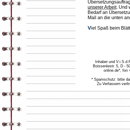
Übersetzungsauftrag
unserer Arbeit
. Und 
Bedarf an Übersetzu
Mail an die unten a
V
iel Spaß beim Blät
Inhaber und V.i.S.d.
Boisseréestr. 5, D - 5
online.de*, fon
* Spamschutz: bitte da
Zu Verfassern verli